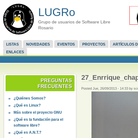
LUGRo
Grupo de usuarios de Software Libre
Rosario
LISTAS
NOVEDADES
EVENTOS
PROYECTOS
ARTÍCULOS D
ENLACES
27_Enrrique_cha
PREGUNTAS
FRECUENTES
Posted Jue, 26/09/2013 - 14:33 by sc
¿Quiénes Somos?
¿Qué es Linux?
Más sobre el proyecto GNU
¿Qué es la fundación para el
software libre?
¿Qué es A.N.T.?