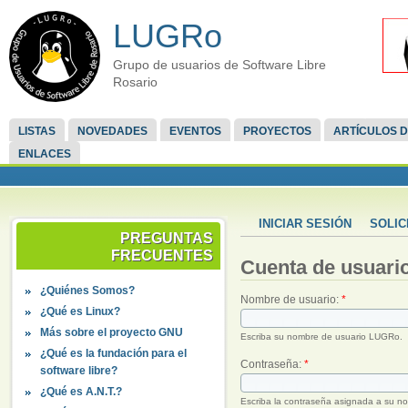
LUGRo
Grupo de usuarios de Software Libre
Rosario
LISTAS
NOVEDADES
EVENTOS
PROYECTOS
ARTÍCULOS D
ENLACES
INICIAR SESIÓN
SOLIC
PREGUNTAS
FRECUENTES
Cuenta de usuari
¿Quiénes Somos?
Nombre de usuario:
*
¿Qué es Linux?
Más sobre el proyecto GNU
Escriba su nombre de usuario LUGRo.
¿Qué es la fundación para el
Contraseña:
*
software libre?
¿Qué es A.N.T.?
Escriba la contraseña asignada a su n