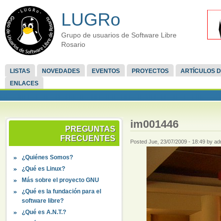
LUGRo
Grupo de usuarios de Software Libre
Rosario
LISTAS
NOVEDADES
EVENTOS
PROYECTOS
ARTÍCULOS D
ENLACES
im001446
PREGUNTAS
FRECUENTES
Posted Jue, 23/07/2009 - 18:49 by ad
¿Quiénes Somos?
¿Qué es Linux?
Más sobre el proyecto GNU
¿Qué es la fundación para el
software libre?
¿Qué es A.N.T.?