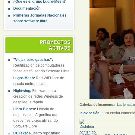
¿Qué es el grupo Lugro-Mesh?
Documentación
Primeras Jornadas Nacionales
sobre software libre
PROYECTOS
ACTIVOS
"Viejas pero gauchas":
Reutilización de computadoras
"obsoletas" usando Software Libre
Lugro-Mesh:
Red WiFi libre de
escala metropolitana
Nightwing:
Firmware para
creación de redes Wireless de
despliegue rápido
Galerías de imágenes:
Las jornada
Libro Blanco:
Listado de
para enviar comenta
Inicie sesión
empresas de Argentina que
ofrecen servicios utilizando
Software Libre
CDTeka:
Nuestro repositorio