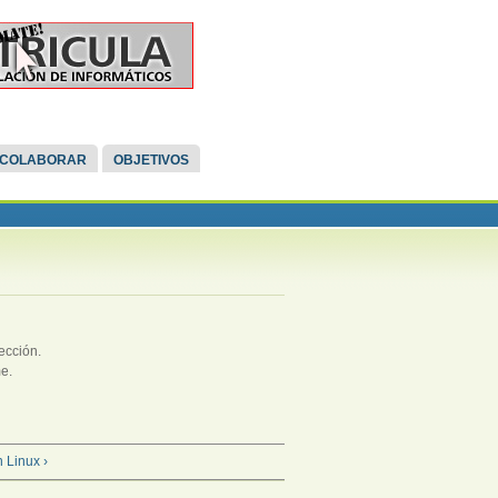
COLABORAR
OBJETIVOS
ección.
e.
 Linux ›