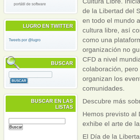
Cultura Libre. Inic
portátil de software
de la Libertad del 
en todo el mundo ac
LUGRO EN TWITTER
cultura libre, así 
como una plataform
Tweets por @lugro
organización no gu
CFD a nivel mundia
BUSCAR
colaboración, pero
organizan los even
comunidades.
Descubre más sobre
BUSCAR EN LAS
LISTAS
Hemos previsto al 
exhibe el arte de l
El Día de la Libert