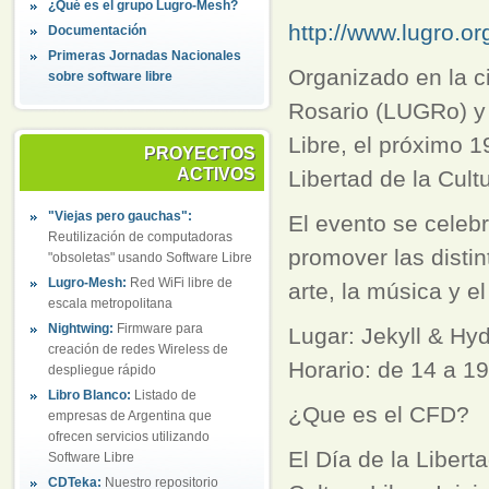
¿Qué es el grupo Lugro-Mesh?
http://www.lugro.or
Documentación
Primeras Jornadas Nacionales
Organizado en la c
sobre software libre
Rosario (LUGRo) y c
Libre, el próximo 1
PROYECTOS
ACTIVOS
Libertad de la Cult
"Viejas pero gauchas":
El evento se celeb
Reutilización de computadoras
promover las distint
"obsoletas" usando Software Libre
Lugro-Mesh:
Red WiFi libre de
arte, la música y el
escala metropolitana
Nightwing:
Firmware para
Lugar: Jekyll & Hy
creación de redes Wireless de
Horario: de 14 a 1
despliegue rápido
Libro Blanco:
Listado de
¿Que es el CFD?
empresas de Argentina que
ofrecen servicios utilizando
El Día de la Libert
Software Libre
CDTeka:
Nuestro repositorio