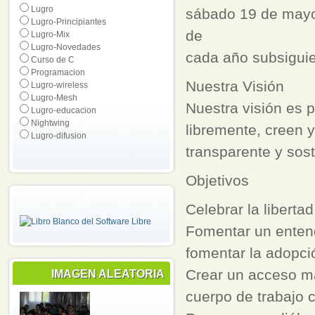
Lugro
sábado 19 de mayo
Lugro-Principiantes
de
Lugro-Mix
Lugro-Novedades
cada año subsiguie
Curso de C
Programacion
Nuestra Visión
Lugro-wireless
Lugro-Mesh
Nuestra visión es
Lugro-educacion
Nightwing
libremente, creen y
Lugro-difusion
transparente y sost
Objetivos
Celebrar la liberta
Fomentar un entendi
fomentar la adopció
Crear un acceso má
IMAGEN ALEATORIA
cuerpo de trabajo c