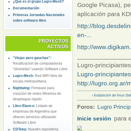
¿Qué es el grupo Lugro-Mesh?
Google Picasa), pe
Documentación
aplicación para K
Primeras Jornadas Nacionales
sobre software libre
http://blog.desdeli
en-...
PROYECTOS
http://www.digikam.
ACTIVOS
_______________
"Viejas pero gauchas":
Reutilización de computadoras
Lugro-principiantes 
"obsoletas" usando Software Libre
Lugro-principiante
Lugro-Mesh:
Red WiFi libre de
escala metropolitana
http://lugro.org.ar/
Nightwing:
Firmware para
creación de redes Wireless de
‹ Instalación de linux (f
despliegue rápido
Libro Blanco:
Listado de
Foros:
Lugro Princip
empresas de Argentina que
ofrecen servicios utilizando
para e
Inicie sesión
Software Libre
CDTeka:
Nuestro repositorio