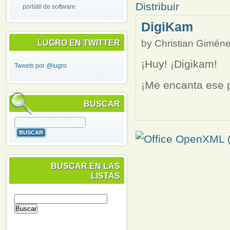
portátil de software
DigiKam
by
Christian Gimén
LUGRO EN TWITTER
¡Huy! ¡Digikam!
Tweets por @lugro
¡Me encanta ese 
BUSCAR
BUSCAR EN LAS
LISTAS